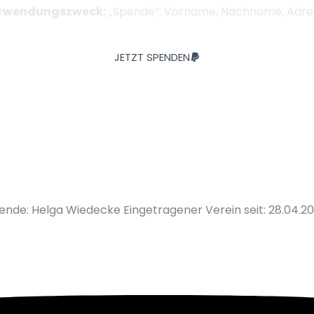
rwendungszweck:
„Spende“; Vorname, Nachname; Adre
JETZT SPENDEN
zende: Helga Wiedecke Eingetragener Verein seit: 28.04.2