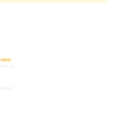
ndes!
rekt zu
r eine