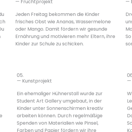
— Fruchtprojekt
— 
du
Jeden Freitag bekommen die Kinder
Dr
uch
frisches Obst wie Ananas, Wassermelone
un
Du
oder Mango. Damit fördern wir gesunde
Mah
n
Ernährung und motivieren mehr Eltern, ihre
So
Kinder zur Schule zu schicken.
so
05.
06
— Kunstprojekt
— 
Ein ehemaliger Hühnerstall wurde zur
Wi
Student Art Gallery umgebaut, in der
L
Kinder unter Sonnenschirmen kreativ
Ge
e
arbeiten können. Durch regelmäßige
Da
Spenden von Materialien wie Pinsel,
Sc
Farben und Papier fördern wir ihre
Ko