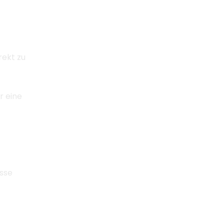
ndes!
rekt zu
r eine
sse