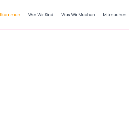
illkommen
Wer Wir Sind
Was Wir Machen
Mitmachen
en.
r jedes Kind auf Sansibar.