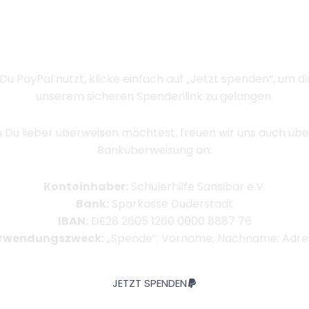
Spenden
rstütze uns und verändere noch heute das Leben eines Ki
u PayPal nutzt, klicke einfach auf „Jetzt spenden“, um di
unserem sicheren Spendenlink zu gelangen.
Du lieber überweisen möchtest, freuen wir uns auch übe
Banküberweisung an:
Kontoinhaber:
Schülerhilfe Sansibar e.V.
Bank:
Sparkasse Duderstadt
IBAN:
DE28 2605 1260 0000 8887 76
rwendungszweck:
„Spende“; Vorname, Nachname; Adre
JETZT SPENDEN