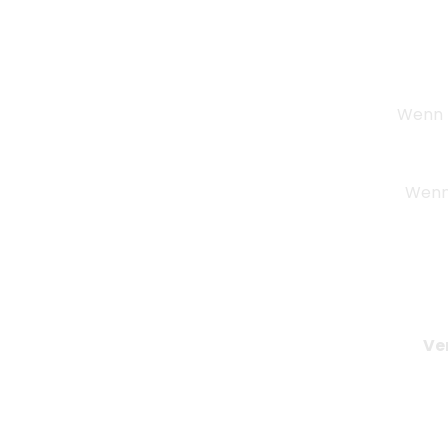
Unte
Wenn D
Wenn 
Ve