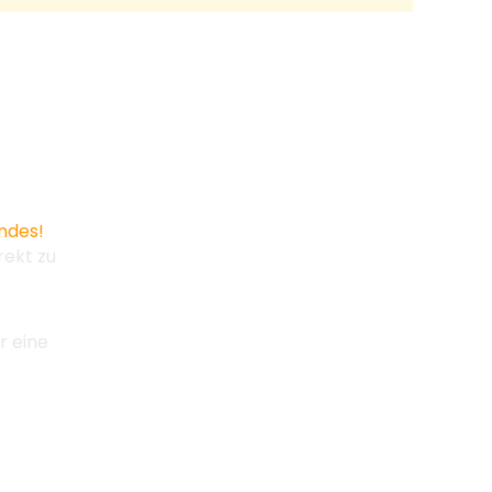
ndes!
rekt zu
r eine