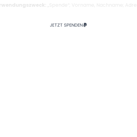
rwendungszweck:
„Spende“; Vorname, Nachname; Adre
JETZT SPENDEN